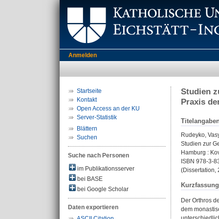
Anmelden
Studien z
Startseite
Kontakt
Praxis de
Open Access an der KU
Server-Statistik
Titelangabe
Blättern
Rudeyko, Vasy
Suchen
Studien zur Ge
Hamburg : Kova
Suche nach Personen
ISBN 978-3-8
im Publikationsserver
(Dissertation,
bei BASE
Kurzfassung
bei Google Scholar
Der Orthros d
Daten exportieren
dem monastisc
unterschiedli
ASCII Citation