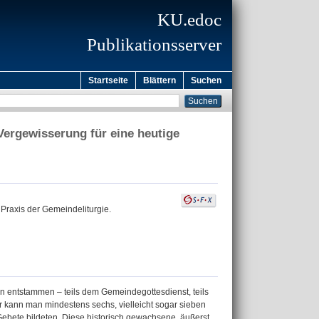
KU.edoc
Publikationsserver
Startseite
Blättern
Suchen
Vergewisserung für eine heutige
 Praxis der Gemeindeliturgie.
n entstammen – teils dem Gemeindegottesdienst, teils
r kann man mindestens sechs, vielleicht sogar sieben
Gebete bildeten. Diese historisch gewachsene, äußerst