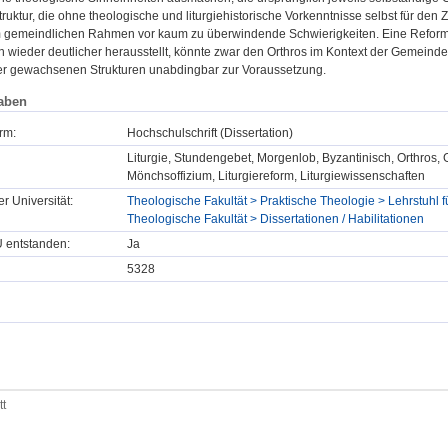
truktur, die ohne theologische und liturgiehistorische Vorkenntnisse selbst für den 
m gemeindlichen Rahmen vor kaum zu überwindende Schwierigkeiten. Eine Reform
 wieder deutlicher herausstellt, könnte zwar den Orthros im Kontext der Gemeinde
er gewachsenen Strukturen unabdingbar zur Voraussetzung.
aben
rm:
Hochschulschrift (Dissertation)
Liturgie, Stundengebet, Morgenlob, Byzantinisch, Orthros,
Mönchsoffizium, Liturgiereform, Liturgiewissenschaften
er Universität:
Theologische Fakultät > Praktische Theologie > Lehrstuhl f
Theologische Fakultät > Dissertationen / Habilitationen
U entstanden:
Ja
5328
tt