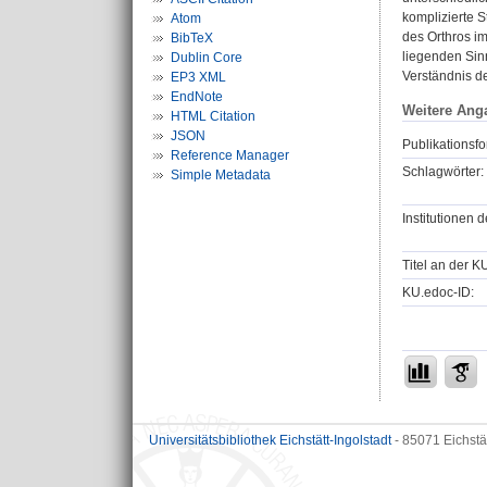
komplizierte S
Atom
des Orthros i
BibTeX
liegenden Sinn
Dublin Core
Verständnis d
EP3 XML
EndNote
Weitere Ang
HTML Citation
JSON
Publikationsfo
Reference Manager
Schlagwörter:
Simple Metadata
Institutionen d
Titel an der K
KU.edoc-ID:
Universitätsbibliothek Eichstätt-Ingolstadt
- 85071 Eichstä