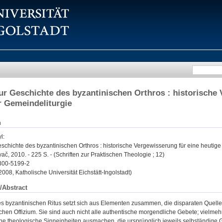
ur Geschichte des byzantinischen Orthros : historische 
r Gemeindeliturgie
n
l
:
schichte des byzantinischen Orthros : historische Vergewisserung für eine heutige
č, 2010. - 225 S. - (Schriften zur Praktischen Theologie ; 12)
300-5199-2
 2008, Katholische Universität Eichstätt-Ingolstadt)
/Abstract
es byzantinischen Ritus setzt sich aus Elementen zusammen, die disparaten Quelle
hen Offizium. Sie sind auch nicht alle authentische morgendliche Gebete; vielmeh
che theologische Sinneinheiten ausmachen, die ursprünglich jeweils selbständige 