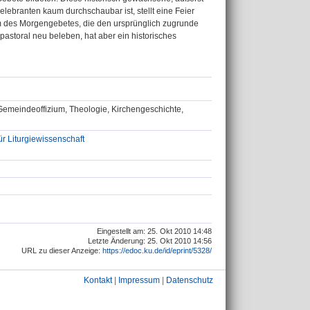
Zelebranten kaum durchschaubar ist, stellt eine Feier
 des Morgengebetes, die den ursprünglich zugrunde
pastoral neu beleben, hat aber ein historisches
 Gemeindeoffizium, Theologie, Kirchengeschichte,
ür Liturgiewissenschaft
Eingestellt am: 25. Okt 2010 14:48
Letzte Änderung: 25. Okt 2010 14:56
URL zu dieser Anzeige:
https://edoc.ku.de/id/eprint/5328/
Kontakt
|
Impressum
|
Datenschutz