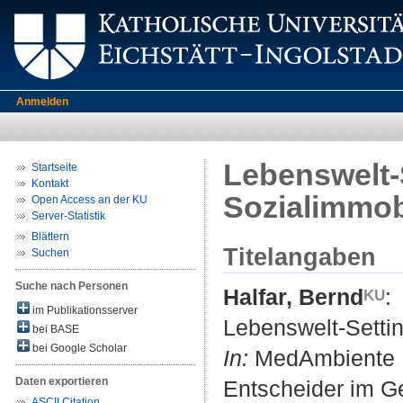
Anmelden
Lebenswelt-S
Startseite
Kontakt
Sozialimmob
Open Access an der KU
Server-Statistik
Blättern
Titelangaben
Suchen
Suche nach Personen
Halfar, Bernd
:
im Publikationsserver
Lebenswelt-Settin
bei BASE
bei Google Scholar
In:
MedAmbiente : 
Daten exportieren
Entscheider im G
ASCII Citation