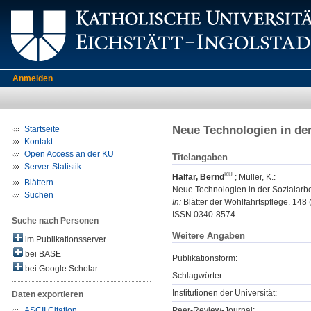
Anmelden
Neue Technologien in der
Startseite
Kontakt
Open Access an der KU
Titelangaben
Server-Statistik
Halfar, Bernd
;
Müller, K.
:
Blättern
Neue Technologien in der Sozialarbe
Suchen
In:
Blätter der Wohlfahrtspflege. 148 
ISSN 0340-8574
Suche nach Personen
Weitere Angaben
im Publikationsserver
bei BASE
Publikationsform:
bei Google Scholar
Schlagwörter:
Institutionen der Universität:
Daten exportieren
Peer-Review-Journal:
ASCII Citation