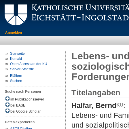
Anmelden
Lebens- und
Startseite
Kontakt
soziologisc
Open Access an der KU
Server-Statistik
Forderunge
Blättern
Suchen
Titelangaben
Suche nach Personen
im Publikationsserver
Halfar, Bernd
:
bei BASE
bei Google Scholar
Lebens- und Fami
Daten exportieren
und sozialpolitis
ASCII Citation