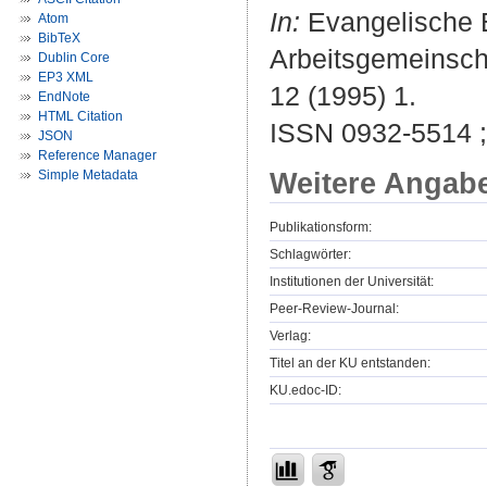
In:
Evangelische E
Atom
BibTeX
Arbeitsgemeinsch
Dublin Core
EP3 XML
12 (1995) 1.
EndNote
HTML Citation
ISSN 0932-5514 
JSON
Reference Manager
Weitere Angab
Simple Metadata
Publikationsform:
Schlagwörter:
Institutionen der Universität:
Peer-Review-Journal:
Verlag:
Titel an der KU entstanden:
KU.edoc-ID: