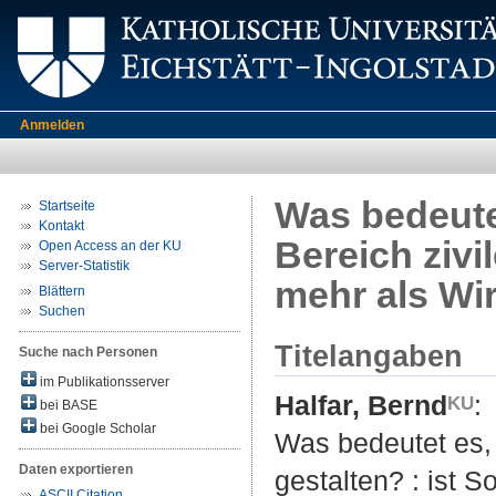
Anmelden
Was bedeutet
Startseite
Kontakt
Bereich zivil
Open Access an der KU
Server-Statistik
mehr als Wi
Blättern
Suchen
Titelangaben
Suche nach Personen
im Publikationsserver
Halfar, Bernd
:
bei BASE
bei Google Scholar
Was bedeutet es, 
Daten exportieren
gestalten? : ist S
ASCII Citation