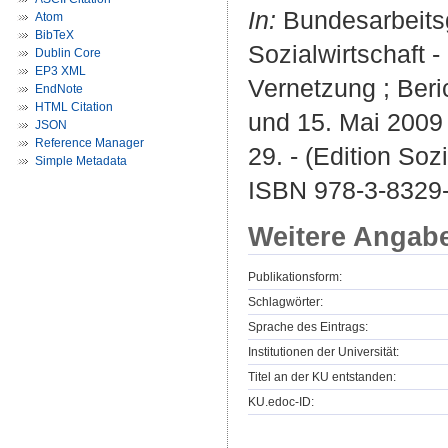
In:
Bundesarbeitsg
Atom
BibTeX
Sozialwirtschaft -
Dublin Core
EP3 XML
Vernetzung ; Beri
EndNote
HTML Citation
und 15. Mai 2009
JSON
Reference Manager
29. - (Edition Sozi
Simple Metadata
ISBN 978-3-8329
Weitere Angab
Publikationsform:
Schlagwörter:
Sprache des Eintrags:
Institutionen der Universität:
Titel an der KU entstanden:
KU.edoc-ID: