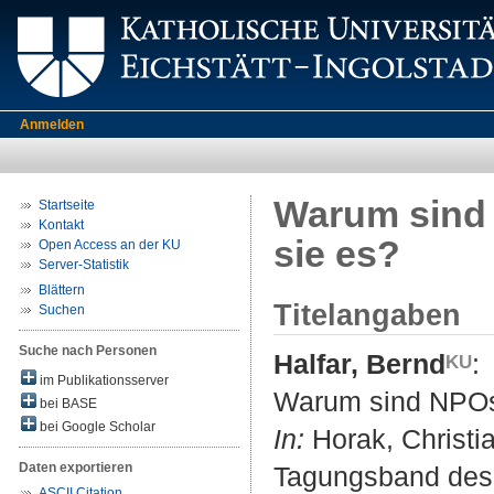
Anmelden
Warum sind 
Startseite
Kontakt
sie es?
Open Access an der KU
Server-Statistik
Blättern
Titelangaben
Suchen
Suche nach Personen
Halfar, Bernd
:
im Publikationsserver
Warum sind NPOs 
bei BASE
bei Google Scholar
In:
Horak, Christia
Daten exportieren
Tagungsband des Ö
ASCII Citation