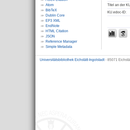
Titel an der K
Atom
BibTeX
KU.edoc-ID:
Dublin Core
EP3 XML
EndNote
HTML Citation
JSON
Reference Manager
Simple Metadata
Universitätsbibliothek Eichstätt-Ingolstadt
- 85071 Eichstä