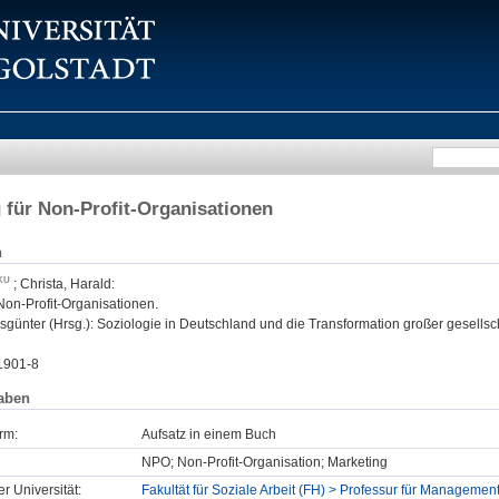
 für Non-Profit-Organisationen
n
;
Christa, Harald
:
Non-Profit-Organisationen.
günter (Hrsg.): Soziologie in Deutschland und die Transformation großer gesellscha
1901-8
aben
rm:
Aufsatz in einem Buch
NPO; Non-Profit-Organisation; Marketing
er Universität:
Fakultät für Soziale Arbeit (FH) > Professur für Manageme