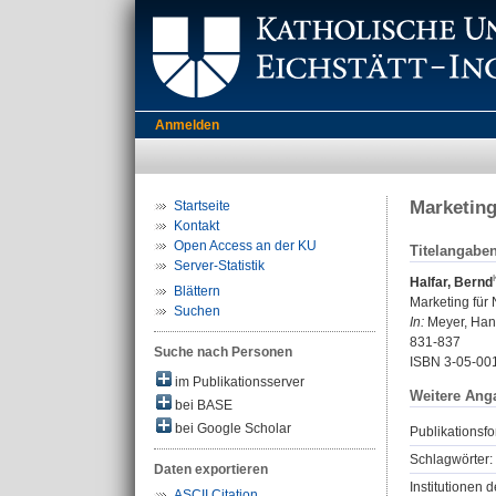
Anmelden
Marketing
Startseite
Kontakt
Open Access an der KU
Titelangabe
Server-Statistik
Halfar, Bernd
Blättern
Marketing für 
Suchen
In:
Meyer, Hans
831-837
Suche nach Personen
ISBN 3-05-00
im Publikationsserver
Weitere Ang
bei BASE
bei Google Scholar
Publikationsfo
Schlagwörter:
Daten exportieren
Institutionen d
ASCII Citation