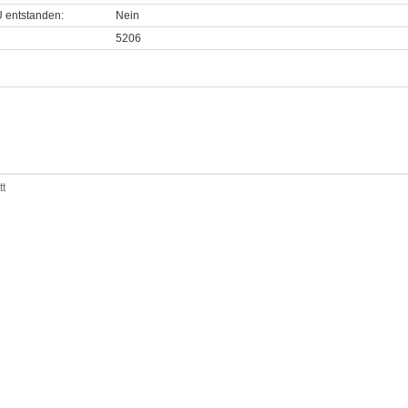
U entstanden:
Nein
5206
tt