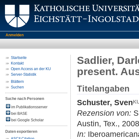
Anmelden
Sadlier, Darl
Startseite
Kontakt
present. Aus
Open Access an der KU
Server-Statistik
Blättern
Titelangaben
Suchen
Suche nach Personen
Schuster, Sven
im Publikationsserver
Rezension von:
Sa
bei BASE
bei Google Scholar
Austin, Tex., 2008
Daten exportieren
In:
Iberoamericana
ASCII Citation