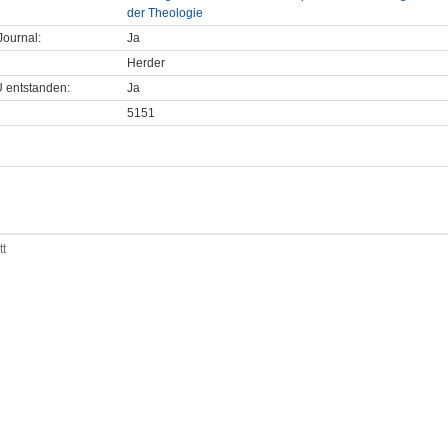
der Theologie
ournal:
Ja
Herder
U entstanden:
Ja
5151
tt