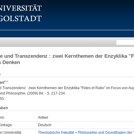
 und Transzendenz : zwei Kernthemen der Enzyklika "Fi
s Denken
n
ert
:
 Transzendenz : zwei Kernthemen der Enzyklika "Fides et Ratio" im Focus von Au
nd Philosophie. (2009) 84. - S. 217-234.
55
aben
rm:
Artikel
intrags:
Deutsch
er Universität:
Theologische Fakultät > Philosophie und Grundfragen der 