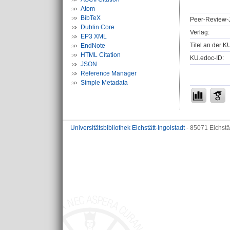
Atom
BibTeX
Peer-Review-J
Dublin Core
Verlag:
EP3 XML
Titel an der K
EndNote
HTML Citation
KU.edoc-ID:
JSON
Reference Manager
Simple Metadata
Universitätsbibliothek Eichstätt-Ingolstadt
- 85071 Eichstä