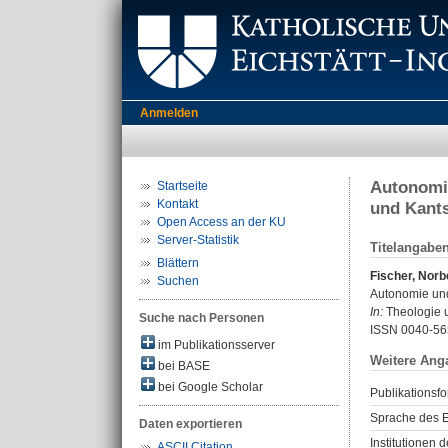
Anmelden
Autonomie
Startseite
Kontakt
und Kant
Open Access an der KU
Server-Statistik
Titelangabe
Blättern
Fischer, Norb
Suchen
Autonomie und
In:
Theologie u
Suche nach Personen
ISSN 0040-56
im Publikationsserver
Weitere Ang
bei BASE
bei Google Scholar
Publikationsfo
Sprache des E
Daten exportieren
Institutionen d
ASCII Citation