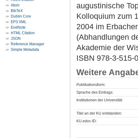
augustinische Top
Atom
BibTeX
Kolloquium zum 1
Dublin Core
EP3 XML
2004 im Erbacher H
EndNote
HTML Citation
(Abhandlungen der
JSON
Reference Manager
Akademie der Wiss
Simple Metadata
ISBN 978-3-515-
Weitere Angab
Publikationsform:
Sprache des Eintrags:
Institutionen der Universität:
Titel an der KU entstanden:
KU.edoc-ID: