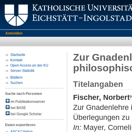
Anmelden
Zur Gnadenl
Startseite
Kontakt
philosophis
Open Access an der KU
Server-Statistik
Blättern
Titelangaben
Suchen
Suche nach Personen
Fischer, Norbert
im Publikationsserver
Zur Gnadenlehre i
bei BASE
bei Google Scholar
Überlegungen zu i
Daten exportieren
In:
Mayer, Corneliu
ASCII Citation