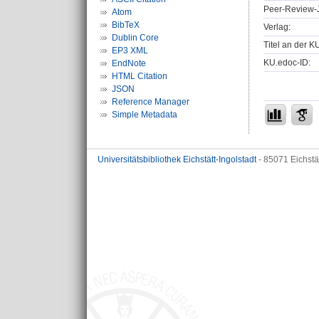
Peer-Review-J
Atom
BibTeX
Verlag:
Dublin Core
Titel an der K
EP3 XML
KU.edoc-ID:
EndNote
HTML Citation
JSON
Reference Manager
Simple Metadata
Universitätsbibliothek Eichstätt-Ingolstadt
- 85071 Eichstä