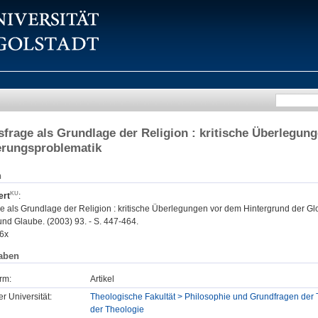
sfrage als Grundlage der Religion : kritische Überlegun
erungsproblematik
n
ert
:
e als Grundlage der Religion : kritische Überlegungen vor dem Hintergrund der Gl
nd Glaube. (2003) 93. - S. 447-464.
6x
aben
rm:
Artikel
er Universität:
Theologische Fakultät > Philosophie und Grundfragen der 
der Theologie