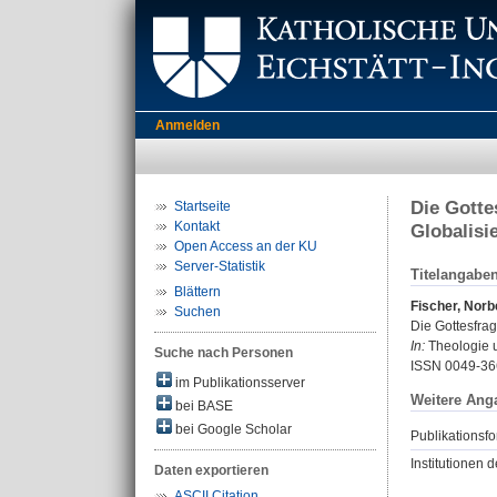
Anmelden
Die Gotte
Startseite
Kontakt
Globalisi
Open Access an der KU
Server-Statistik
Titelangabe
Blättern
Fischer, Norb
Suchen
Die Gottesfrag
In:
Theologie u
Suche nach Personen
ISSN 0049-36
im Publikationsserver
Weitere Ang
bei BASE
bei Google Scholar
Publikationsfo
Institutionen d
Daten exportieren
ASCII Citation