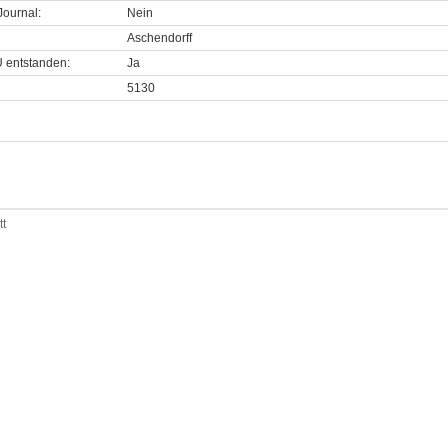
ournal:
Nein
Aschendorff
U entstanden:
Ja
5130
tt