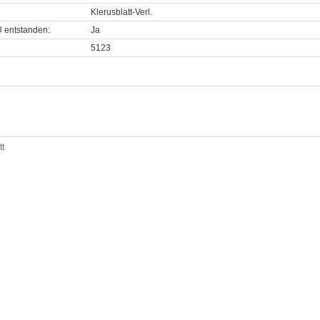
Klerusblatt-Verl.
U entstanden:
Ja
5123
tt