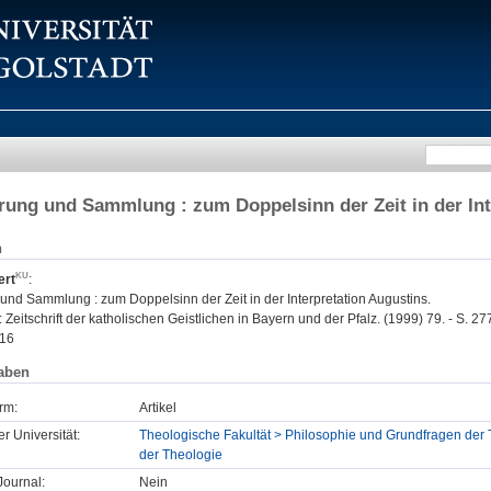
erung und Sammlung : zum Doppelsinn der Zeit in der In
n
ert
:
 und Sammlung : zum Doppelsinn der Zeit in der Interpretation Augustins.
: Zeitschrift der katholischen Geistlichen in Bayern und der Pfalz. (1999) 79. - S. 27
16
aben
rm:
Artikel
er Universität:
Theologische Fakultät > Philosophie und Grundfragen der 
der Theologie
ournal:
Nein