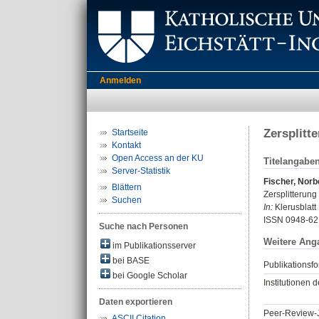
Anmelden
Zersplitt
Startseite
Kontakt
Open Access an der KU
Titelangabe
Server-Statistik
Fischer, Norb
Blättern
Zersplitterung
Suchen
In:
Klerusblatt 
ISSN 0948-62
Suche nach Personen
Weitere Ang
im Publikationsserver
bei BASE
Publikationsfo
bei Google Scholar
Institutionen d
Daten exportieren
Peer-Review-J
ASCII Citation