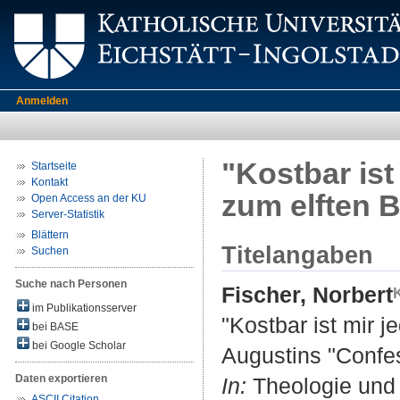
Anmelden
"Kostbar ist
Startseite
Kontakt
zum elften 
Open Access an der KU
Server-Statistik
Blättern
Titelangaben
Suchen
Suche nach Personen
Fischer, Norbert
im Publikationsserver
"Kostbar ist mir j
bei BASE
bei Google Scholar
Augustins "Confe
Daten exportieren
In:
Theologie und 
ASCII Citation