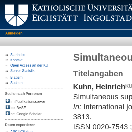
Anmelden
Simultaneou
Startseite
Kontakt
Open Access an der KU
Server-Statistik
Titelangaben
Blättern
Suchen
Kuhn, Heinrich
Suche nach Personen
Simultaneous sup
im Publikationsserver
In:
International j
bei BASE
bei Google Scholar
3813.
ISSN 0020-7543 
Daten exportieren
ASCII Citation