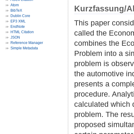
Atom
Kurzfassung/A
BibTeX
Dublin Core
This paper consid
EP3 XML
EndNote
called the Econo
HTML Citation
JSON
combines the Eco
Reference Manager
Simple Metadata
Problem into a s
problem is observa
the automotive in
presents a comple
procedure. Analyti
calculated which 
problem. The res
proposed simultan