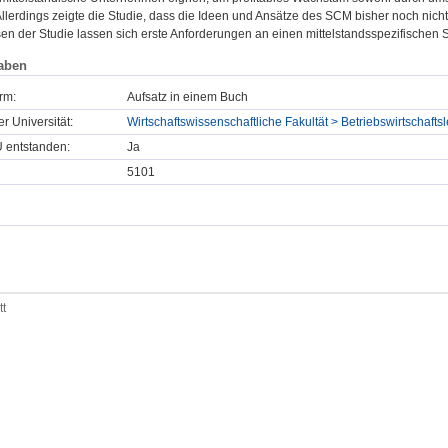
 Allerdings zeigte die Studie, dass die Ideen und Ansätze des SCM bisher noch nic
en der Studie lassen sich erste Anforderungen an einen mittelstandsspezifischen 
aben
rm:
Aufsatz in einem Buch
er Universität:
Wirtschaftswissenschaftliche Fakultät > Betriebswirtscha
U entstanden:
Ja
5101
tt