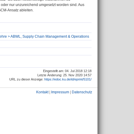
ht oder nur unzureichend umgesetzt worden sind. Aus
SCM-Ansatz ableiten.
ftslehre > ABWL, Supply Chain Management & Operations
Eingestellt am: 04. Jul 2018 12:18
Letzte Änderung: 25. Nov 2020 14:57
URL zu dieser Anzeige:
https://edoc.ku.de/id/eprint/5101/
Kontakt
|
Impressum
|
Datenschutz