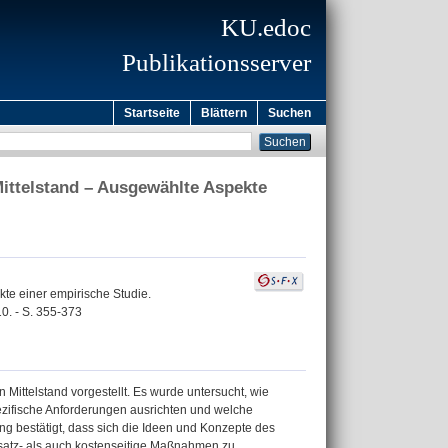
KU.edoc
Publikationsserver
Startseite
Blättern
Suchen
ttelstand – Ausgewählte Aspekte
te einer empirische Studie.
0. - S. 355-373
ittelstand vorgestellt. Es wurde untersucht, wie
zifische Anforderungen ausrichten und welche
g bestätigt, dass sich die Ideen und Konzepte des
satz- als auch kostenseitige Maßnahmen zu