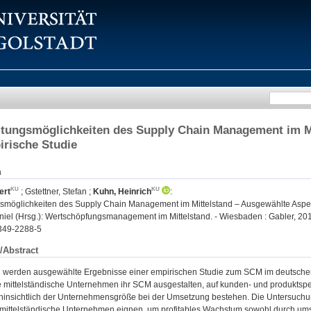
tungsmöglichkeiten des Supply Chain Management im Mi
irische Studie
n
ert
;
Gstettner, Stefan
;
Kuhn, Heinrich
:
smöglichkeiten des Supply Chain Management im Mittelstand – Ausgewählte Aspek
iel (Hrsg.): Wertschöpfungsmanagement im Mittelstand. - Wiesbaden : Gabler, 201
349-2288-5
/Abstract
g werden ausgewählte Ergebnisse einer empirischen Studie zum SCM im deutschen M
 mittelständische Unternehmen ihr SCM ausgestalten, auf kunden- und produktspe
hinsichtlich der Unternehmensgröße bei der Umsetzung bestehen. Die Untersuchun
mittelständische Unternehmen eignen, um profitables Wachstum sowohl durch um