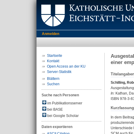
Anmelden
Ausgestal
Startseite
Kontakt
einer emp
Open Access an der KU
Server-Statistik
Titelangabe
Blättern
Schilling, Rob
Suchen
Ausgestaltung
In:
Kathan, Dan
Suche nach Personen
ISBN 978-3-8
im Publikationsserver
Kurzfassung
bei BASE
bei Google Scholar
In dem Beitra
produzierende
Daten exportieren
Unterschiede 
SCM auch für 
ASCII Citation