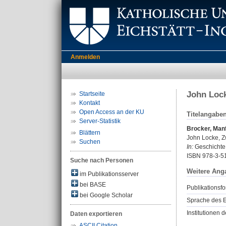
Anmelden
John Lock
Startseite
Kontakt
Open Access an der KU
Titelangabe
Server-Statistik
Brocker, Man
Blättern
John Locke, Z
Suchen
In:
Geschichte 
ISBN 978-3-5
Suche nach Personen
Weitere Ang
im Publikationsserver
bei BASE
Publikationsfo
bei Google Scholar
Sprache des E
Institutionen d
Daten exportieren
ASCII Citation