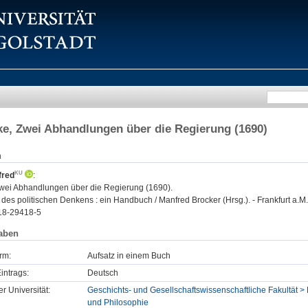
e, Zwei Abhandlungen über die Regierung (1690)
n
fred
:
wei Abhandlungen über die Regierung (1690).
des politischen Denkens : ein Handbuch / Manfred Brocker (Hrsg.). - Frankfurt a.M
18-29418-5
aben
rm:
Aufsatz in einem Buch
intrags:
Deutsch
er Universität:
Geschichts- und Gesellschaftswissenschaftliche Fakultät > P
und Philosophie