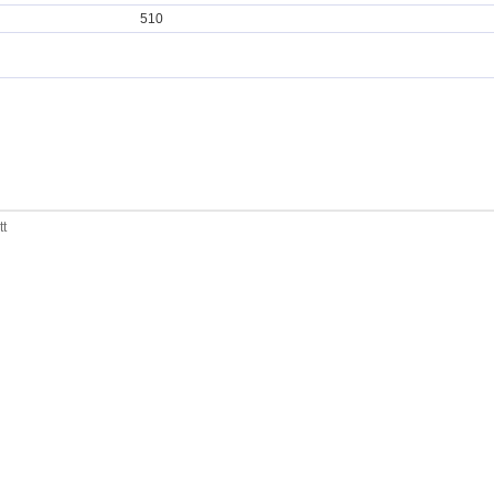
510
tt