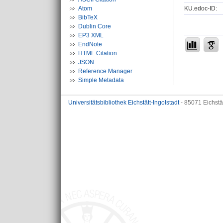
KU.edoc-ID:
Atom
BibTeX
Dublin Core
EP3 XML
EndNote
HTML Citation
JSON
Reference Manager
Simple Metadata
Universitätsbibliothek Eichstätt-Ingolstadt
- 85071 Eichstä