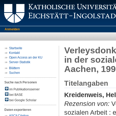
Anmelden
Verleysdonk
Startseite
Kontakt
in der sozial
Open Access an der KU
Server-Statistik
Aachen, 199
Blättern
Suchen
Titelangaben
Suche nach Personen
im Publikationsserver
Kreidenweis, He
bei BASE
bei Google Scholar
Rezension von:
Ve
Daten exportieren
sozialen Arbeit : 
ASCII Citation