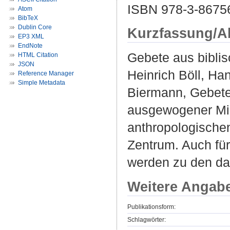
ISBN 978-3-8675
Atom
BibTeX
Dublin Core
Kurzfassung/A
EP3 XML
EndNote
Gebete aus biblis
HTML Citation
JSON
Heinrich Böll, H
Reference Manager
Simple Metadata
Biermann, Gebete 
ausgewogener Mis
anthropologische
Zentrum. Auch für
werden zu den da
Weitere Angab
Publikationsform:
Schlagwörter: