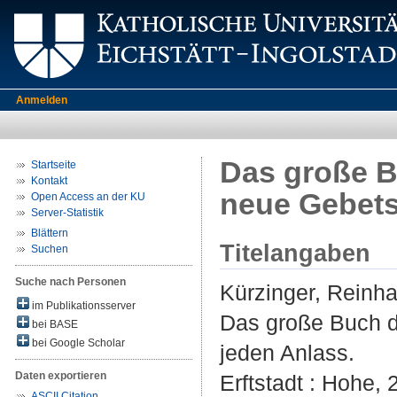
Anmelden
Das große B
Startseite
Kontakt
neue Gebets
Open Access an der KU
Server-Statistik
Blättern
Titelangaben
Suchen
Suche nach Personen
Kürzinger, Reinha
im Publikationsserver
Das große Buch de
bei BASE
bei Google Scholar
jeden Anlass.
Daten exportieren
Erftstadt : Hohe, 
ASCII Citation