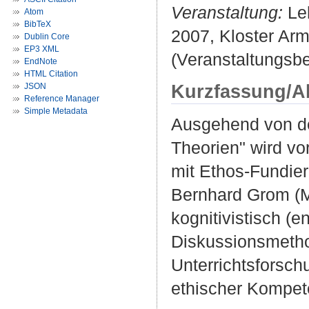
Veranstaltung:
Leh
Atom
BibTeX
2007, Kloster Arm
Dublin Core
EP3 XML
(Veranstaltungsbe
EndNote
HTML Citation
Kurzfassung/A
JSON
Reference Manager
Simple Metadata
Ausgehend von de
Theorien" wird vor
mit Ethos-Fundier
Bernhard Grom (Mu
kognitivistisch (
Diskussionsmetho
Unterrichtsforsch
ethischer Kompete