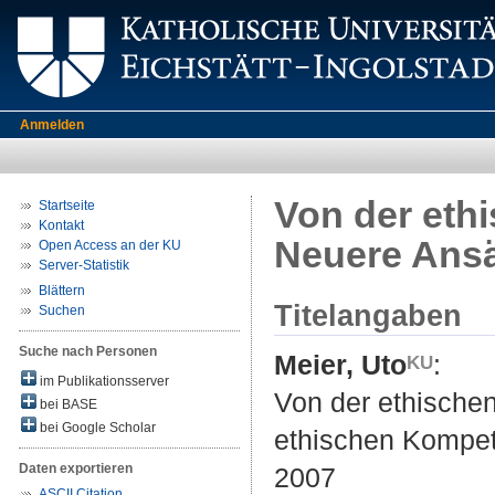
Anmelden
Von der eth
Startseite
Kontakt
Neuere Ansä
Open Access an der KU
Server-Statistik
Blättern
Titelangaben
Suchen
Suche nach Personen
Meier, Uto
:
im Publikationsserver
Von der ethische
bei BASE
bei Google Scholar
ethischen Kompet
Daten exportieren
2007
ASCII Citation