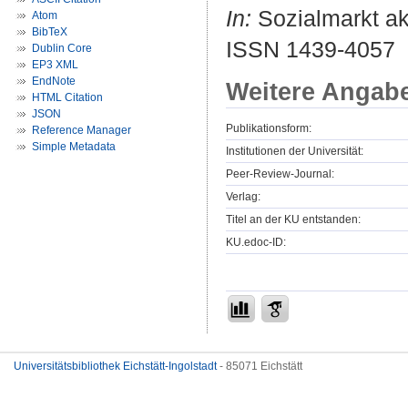
In:
Sozialmarkt akt
Atom
BibTeX
ISSN 1439-4057
Dublin Core
EP3 XML
EndNote
Weitere Angab
HTML Citation
JSON
Publikationsform:
Reference Manager
Simple Metadata
Institutionen der Universität:
Peer-Review-Journal:
Verlag:
Titel an der KU entstanden:
KU.edoc-ID:
Universitätsbibliothek Eichstätt-Ingolstadt
- 85071 Eichstätt