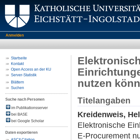
Anmelden
Elektronisch
Startseite
Kontakt
Einrichtun
Open Access an der KU
Server-Statistik
nutzen kön
Blättern
Suchen
Titelangaben
Suche nach Personen
im Publikationsserver
Kreidenweis, He
bei BASE
bei Google Scholar
Elektronische Ei
Daten exportieren
E-Procurement nu
ASCII Citation