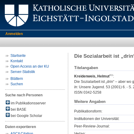
Anmelden
Die Sozialarbeit ist „dri
Startseite
Kontakt
Open Access an der KU
Titelangaben
Server-Statistik
Kreidenweis, Helmut
:
Blättern
Die Sozialarbeit ist „drin“ – aber wo
Suchen
In:
Unsere Jugend. 53 (2001) 6. - S. 
ISSN 0342-5258
Suche nach Personen
Weitere Angaben
im Publikationsserver
bei BASE
Publikationsform:
bei Google Scholar
Institutionen der Universität:
Peer-Review-Journal:
Daten exportieren
Verlag:
ASCII Citation