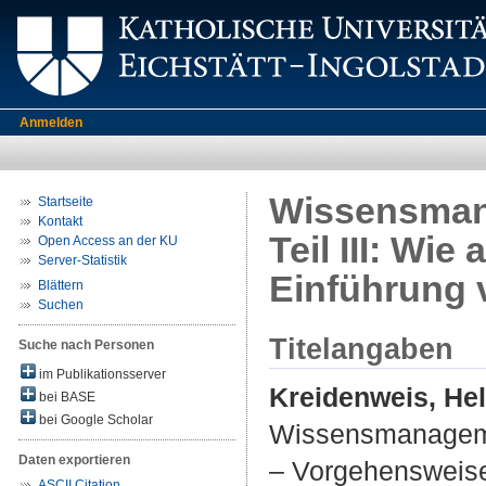
Anmelden
Wissensmana
Startseite
Kontakt
Teil III: Wi
Open Access an der KU
Server-Statistik
Einführung
Blättern
Suchen
Titelangaben
Suche nach Personen
im Publikationsserver
Kreidenweis, He
bei BASE
bei Google Scholar
Wissensmanagemen
Daten exportieren
– Vor­gehensweis
ASCII Citation