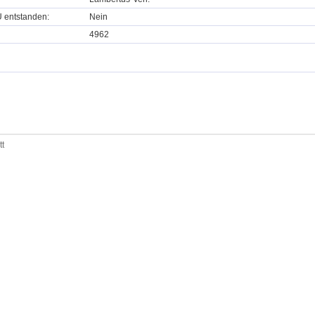
U entstanden:
Nein
4962
tt