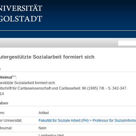
tergestützte Sozialarbeit formiert sich
n
 Helmut
:
stützte Sozialarbeit formiert sich.
itschrift für Caritaswissenschaft und Caritasarbeit. 96 (1995) 7/8. - S. 342-347.
14
aben
rm:
Artikel
er Universität:
Fakultät für Soziale Arbeit (FH) > Professur für Sozialinform
ournal:
Nein
Lambertus-Verl.