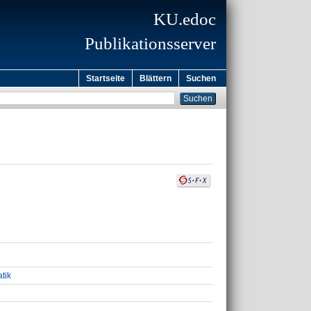
KU.edoc
Publikationsserver
Startseite
Blättern
Suchen
atik