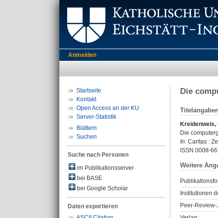
Anmelden
Die compu
Startseite
Kontakt
Open Access an der KU
Titelangabe
Server-Statistik
Kreidenweis,
Blättern
Die computerge
Suchen
In:
Caritas : Ze
ISSN 0008-66
Suche nach Personen
Weitere Ang
im Publikationsserver
bei BASE
Publikationsfo
bei Google Scholar
Institutionen d
Peer-Review-J
Daten exportieren
Verlag:
ASCII Citation