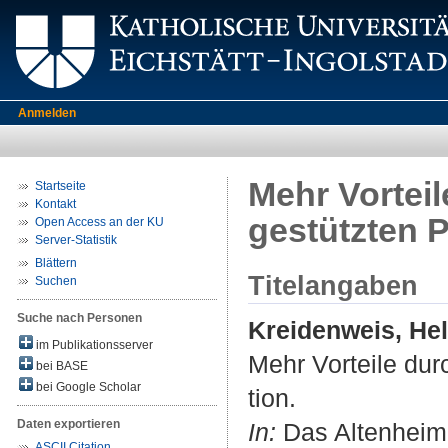
Anmelden
Mehr Vortei
Startseite
Kontakt
gestützten P
Open Access an der KU
Server-Statistik
Blättern
Titelangaben
Suchen
Suche nach Personen
Kreidenweis, He
im Publikationsserver
Mehr Vorteile du
bei BASE
bei Google Scholar
tion.
Daten exportieren
In:
Das Altenheim :
ASCII Citation