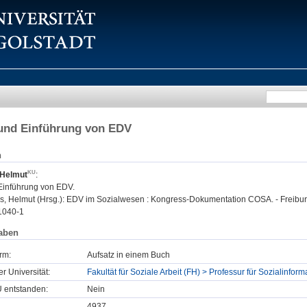
und Einführung von EDV
n
 Helmut
:
Einführung von EDV.
, Helmut (Hrsg.): EDV im Sozialwesen : Kongress-Dokumentation COSA. - Freiburg
1040-1
aben
rm:
Aufsatz in einem Buch
er Universität:
Fakultät für Soziale Arbeit (FH) > Professur für Sozialinform
U entstanden:
Nein
4937