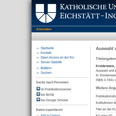
Anmelden
Auswahl 
Startseite
Kontakt
Open Access an der KU
Titelangabe
Server-Statistik
Kreidenweis,
Blättern
Auswahl und 
Suchen
In:
Kreidenweis
ISBN 3-7841-
Suche nach Personen
Weitere Ang
im Publikationsserver
bei BASE
Publikationsfo
bei Google Scholar
Institutionen d
Titel an der K
Daten exportieren
KU.edoc-ID:
ASCII Citation