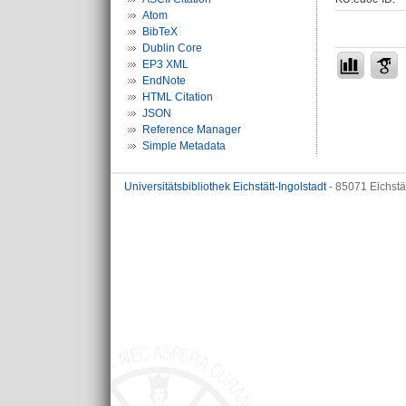
Atom
BibTeX
Dublin Core
EP3 XML
EndNote
HTML Citation
JSON
Reference Manager
Simple Metadata
Universitätsbibliothek Eichstätt-Ingolstadt
- 85071 Eichstä