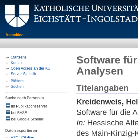
Anmelden
Software für
Startseite
Kontakt
Analysen
Open Access an der KU
Server-Statistik
Blättern
Titelangaben
Suchen
Suche nach Personen
Kreidenweis, He
im Publikationsserver
Software für die A
bei BASE
bei Google Scholar
In:
Hessische Alte
Daten exportieren
des Main-Kinzig-Kr
ASCII Citation