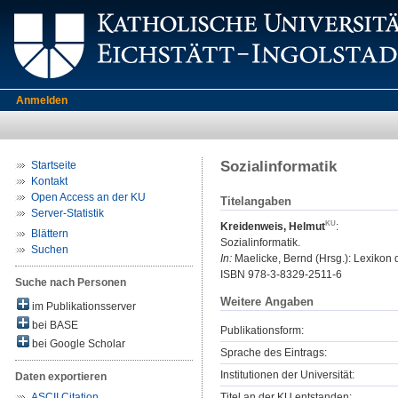
Anmelden
Sozialinformatik
Startseite
Kontakt
Open Access an der KU
Titelangaben
Server-Statistik
Kreidenweis, Helmut
:
Blättern
Sozialinformatik.
Suchen
In:
Maelicke, Bernd (Hrsg.): Lexikon 
ISBN 978-3-8329-2511-6
Suche nach Personen
Weitere Angaben
im Publikationsserver
bei BASE
Publikationsform:
bei Google Scholar
Sprache des Eintrags:
Institutionen der Universität:
Daten exportieren
Titel an der KU entstanden:
ASCII Citation