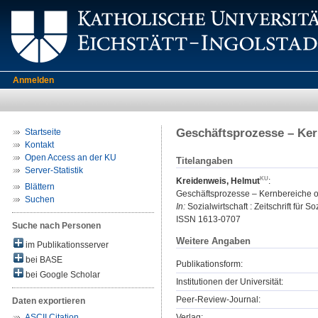
Anmelden
Geschäftsprozesse – Ker
Startseite
Kontakt
Open Access an der KU
Titelangaben
Server-Statistik
Kreidenweis, Helmut
:
Blättern
Geschäftsprozesse – Kernbereiche o
Suchen
In:
Sozialwirtschaft : Zeitschrift für 
ISSN 1613-0707
Suche nach Personen
Weitere Angaben
im Publikationsserver
bei BASE
Publikationsform:
bei Google Scholar
Institutionen der Universität:
Peer-Review-Journal:
Daten exportieren
Verlag:
ASCII Citation