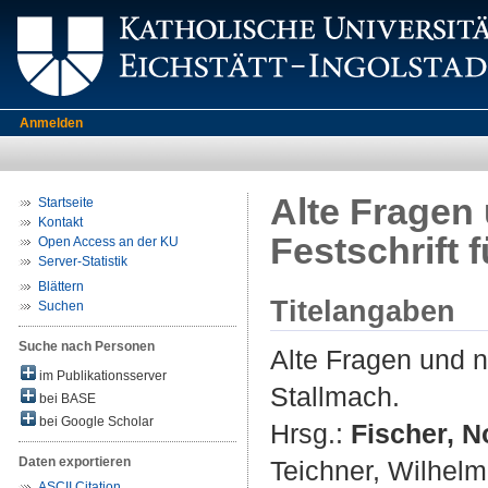
Anmelden
Alte Fragen
Startseite
Kontakt
Festschrift 
Open Access an der KU
Server-Statistik
Blättern
Titelangaben
Suchen
Suche nach Personen
Alte Fragen und n
im Publikationsserver
Stallmach.
bei BASE
bei Google Scholar
Hrsg.:
Fischer, N
Daten exportieren
Teichner, Wilhelm
ASCII Citation