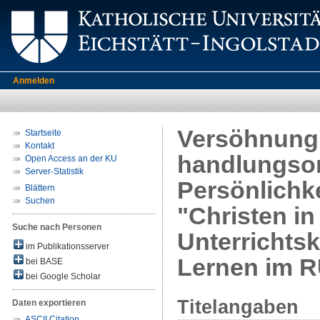
Anmelden
Versöhnung l
Startseite
Kontakt
handlungsori
Open Access an der KU
Server-Statistik
Persönlichk
Blättern
Suchen
"Christen in
Suche nach Personen
Unterrichts
im Publikationsserver
Lernen im R
bei BASE
bei Google Scholar
Titelangaben
Daten exportieren
ASCII Citation