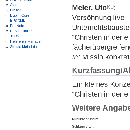
Atom
Meier, Uto
:
BibTeX
Dublin Core
Versöhnung live -
EP3 XML
Unterrichtsbauste
EndNote
HTML Citation
"Christen in der e
JSON
Reference Manager
fächerübergreifen
Simple Metadata
In:
Missio konkret
Kurzfassung/A
Ein kleines Konze
"Christen in der e
Weitere Angab
Publikationsform:
Schlagwörter: