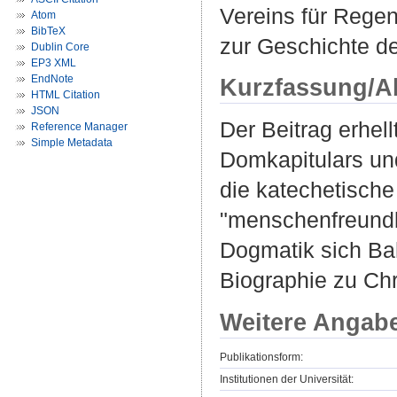
Vereins für Regen
Atom
BibTeX
zur Geschichte d
Dublin Core
EP3 XML
EndNote
Kurzfassung/A
HTML Citation
JSON
Der Beitrag erhell
Reference Manager
Simple Metadata
Domkapitulars und
die katechetische
"menschenfreundli
Dogmatik sich Bah
Biographie zu Ch
Weitere Angab
Publikationsform:
Institutionen der Universität: