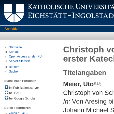
Anmelden
Christoph v
Startseite
Kontakt
erster Katec
Open Access an der KU
Server-Statistik
Blättern
Titelangaben
Suchen
Suche nach Personen
Meier, Uto
:
im Publikationsserver
Christoph von Sch
bei BASE
bei Google Scholar
In:
Von Aresing bi
Daten exportieren
Johann Michael S
ASCII Citation