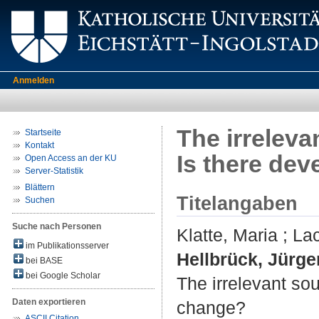
Anmelden
The irreleva
Startseite
Kontakt
Is there de
Open Access an der KU
Server-Statistik
Blättern
Titelangaben
Suchen
Suche nach Personen
Klatte, Maria
;
La
im Publikationsserver
Hellbrück, Jürge
bei BASE
bei Google Scholar
The irrelevant so
Daten exportieren
change?
ASCII Citation