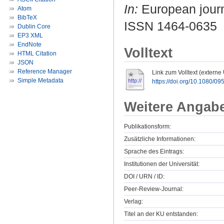
In:
European journa
Atom
BibTeX
ISSN 1464-0635
Dublin Core
EP3 XML
EndNote
Volltext
HTML Citation
JSON
Reference Manager
Link zum Volltext (externe
Simple Metadata
https://doi.org/10.1080/
Weitere Angab
Publikationsform:
Zusätzliche Informationen:
Sprache des Eintrags:
Institutionen der Universität:
DOI / URN / ID:
Peer-Review-Journal:
Verlag:
Titel an der KU entstanden: