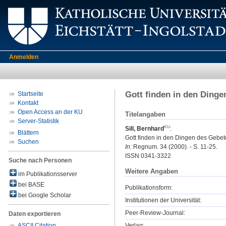
Anmelden
Gott finden in den Dinge
Startseite
Kontakt
Open Access an der KU
Titelangaben
Server-Statistik
Sill, Bernhard
:
Blättern
Gott finden in den Dingen des Gebet
Suchen
In:
Regnum. 34 (2000). - S. 11-25.
ISSN 0341-3322
Suche nach Personen
Weitere Angaben
im Publikationsserver
bei BASE
Publikationsform:
bei Google Scholar
Institutionen der Universität:
Peer-Review-Journal:
Daten exportieren
Verlag:
ASCII Citation