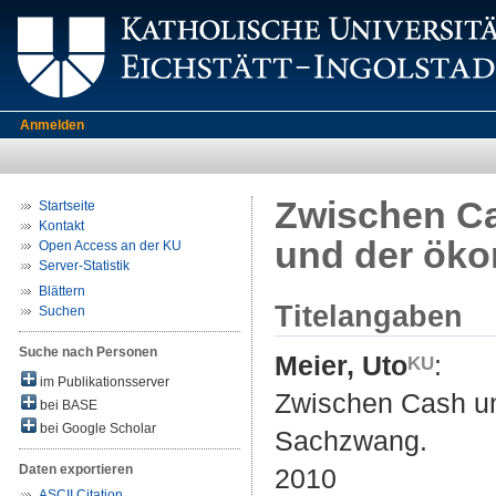
Anmelden
Zwischen Ca
Startseite
Kontakt
und der ök
Open Access an der KU
Server-Statistik
Blättern
Titelangaben
Suchen
Suche nach Personen
Meier, Uto
:
im Publikationsserver
Zwischen Cash un
bei BASE
bei Google Scholar
Sachzwang.
Daten exportieren
2010
ASCII Citation