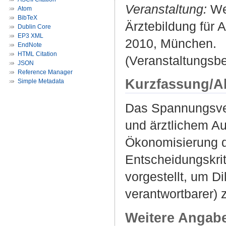
Veranstaltung:
Wei
Atom
BibTeX
Ärztebildung für
Dublin Core
EP3 XML
2010, München.
EndNote
HTML Citation
(Veranstaltungsbe
JSON
Reference Manager
Kurzfassung/A
Simple Metadata
Das Spannungsver
und ärztlichem A
Ökonomisierung d
Entscheidungskrit
vorgestellt, um D
verantwortbarer) 
Weitere Angab