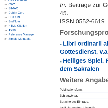
In:
Beiträge zur G
Atom
BibTeX
45.
Dublin Core
EP3 XML
ISSN 0552-6619
EndNote
HTML Citation
JSON
Forschungspro
Reference Manager
Simple Metadata
Libri ordinarii 
Gottesdienst, v.
Heiliges Spiel.
dem Sakralen
Weitere Angab
Publikationsform:
Schlagwörter:
Sprache des Eintrags:
Institutionen der Universität: