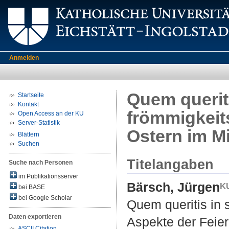
Anmelden
Quem queriti
Startseite
Kontakt
frömmigkeit
Open Access an der KU
Server-Statistik
Ostern im Mi
Blättern
Suchen
Titelangaben
Suche nach Personen
im Publikationsserver
Bärsch, Jürgen
bei BASE
bei Google Scholar
Quem queritis in 
Daten exportieren
Aspekte der Feier 
ASCII Citation