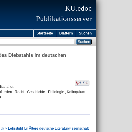
KU.edoc
Publikationsserver
Startseite
Blättern
Suchen
es Diebstahls im deutschen
telalter.
f erden : Recht - Geschichte - Philologie ; Kolloquium
8
ik > Lehrstuhl für Ältere deutsche Literaturwissenschaft