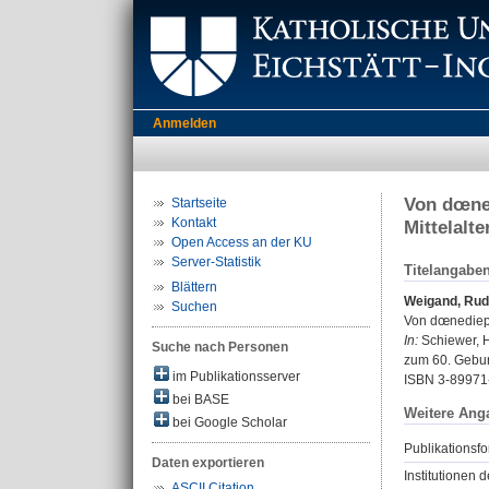
Anmelden
Von dœned
Startseite
Kontakt
Mittelalte
Open Access an der KU
Server-Statistik
Titelangabe
Blättern
Weigand, Rudo
Suchen
Von dœnediep 
In:
Schiewer, H
Suche nach Personen
zum 60. Geburt
im Publikationsserver
ISBN 3-89971
bei BASE
Weitere Ang
bei Google Scholar
Publikationsfo
Daten exportieren
Institutionen d
ASCII Citation