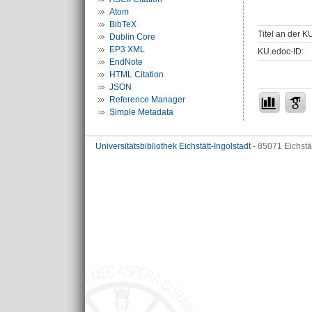
Atom
BibTeX
Titel an der K
Dublin Core
EP3 XML
KU.edoc-ID:
EndNote
HTML Citation
JSON
Reference Manager
Simple Metadata
Universitätsbibliothek Eichstätt-Ingolstadt
- 85071 Eichstä