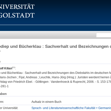
iep und Bücherklau : Sachverhalt und Bezeichnungen d
r
n
lf Kilian
:
und Bücherklau : Sachverhalt und Bezeichnungen des Diebstahls im deutschen Mit
ans-Jochen ; Fijal, Andreas ; Leuchte, Hans-Jörg (Hrsg.): Juristen werdent herren û
stag von Friedrich Ebel. - Göttingen : Vandenhoeck & Ruprecht, 2006. - S. 153-17
-281-1
aben
rm:
Aufsatz in einem Buch
er Universität:
Sprach- und Literaturwissenschaftliche Fakultät > Germanist