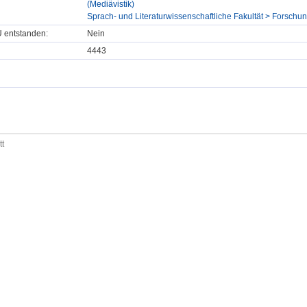
(Mediävistik)
Sprach- und Literaturwissenschaftliche Fakultät > Forschungss
U entstanden:
Nein
4443
tt