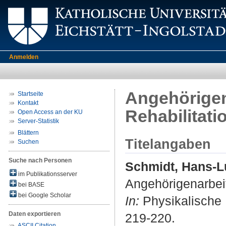
Anmelden
Angehörigen
Startseite
Kontakt
Rehabilitati
Open Access an der KU
Server-Statistik
Blättern
Titelangaben
Suchen
Suche nach Personen
Schmidt, Hans-
im Publikationsserver
Angehörigenarbeit
bei BASE
bei Google Scholar
In:
Physikalische M
Daten exportieren
219-220.
ASCII Citation