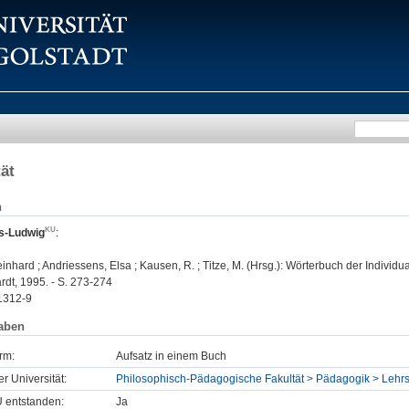
tät
n
s-Ludwig
:
nhard ; Andriessens, Elsa ; Kausen, R. ; Titze, M. (Hrsg.): Wörterbuch der Individu
rdt, 1995. - S. 273-274
1312-9
aben
rm:
Aufsatz in einem Buch
er Universität:
Philosophisch-Pädagogische Fakultät > Pädagogik > Lehrs
U entstanden:
Ja