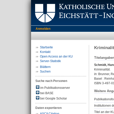
Anmelden
Kriminali
Startseite
Kontakt
Open Access an der KU
Titelangabe
Server-Statistik
Schmidt, Han
Blättern
Kriminalität.
Suchen
In:
Brunner, Rei
Basel : Reinha
Suche nach Personen
ISBN 3-497-0
im Publikationsserver
Weitere Ang
bei BASE
bei Google Scholar
Publikationsfo
Institutionen d
Daten exportieren
Titel an der K
ASCII Citation