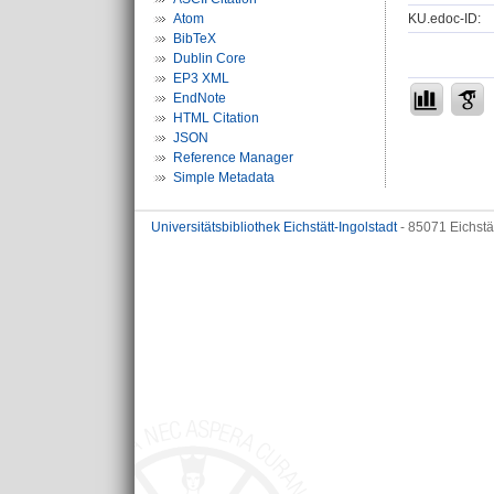
KU.edoc-ID:
Atom
BibTeX
Dublin Core
EP3 XML
EndNote
HTML Citation
JSON
Reference Manager
Simple Metadata
Universitätsbibliothek Eichstätt-Ingolstadt
- 85071 Eichstä