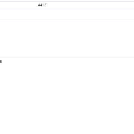
4413
tt