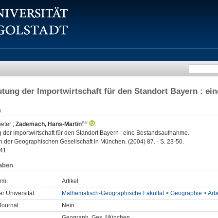
tung der Importwirtschaft für den Standort Bayern : e
n
eter
;
Zademach, Hans-Martin
:
 der Importwirtschaft für den Standort Bayern : eine Bestandsaufnahme.
n der Geographischen Gesellschaft in München. (2004) 87. - S. 23-50.
41
aben
rm:
Artikel
er Universität:
Mathematisch-Geographische Fakultät > Geographie > Arb
ournal:
Nein
Geograph. Ges. München