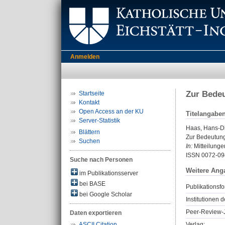
Anmelden
Zur Bedeu
Startseite
Kontakt
Open Access an der KU
Titelangabe
Server-Statistik
Haas, Hans-Di
Blättern
Zur Bedeutung
Suchen
In:
Mitteilunge
ISSN 0072-09
Suche nach Personen
Weitere Ang
im Publikationsserver
bei BASE
Publikationsfo
bei Google Scholar
Institutionen d
Peer-Review-J
Daten exportieren
Verlag:
ASCII Citation