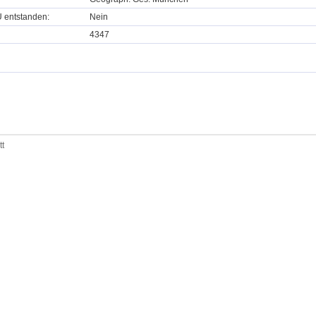
U entstanden:
Nein
4347
tt