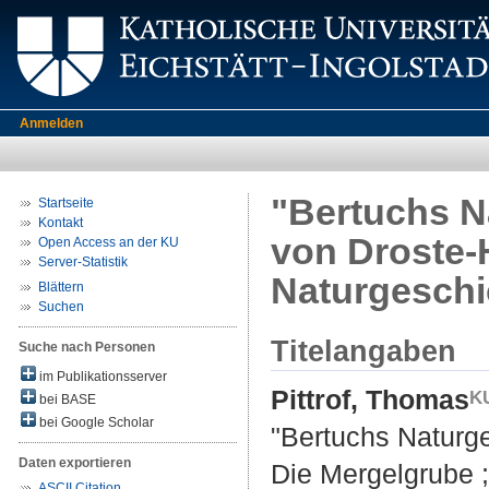
Anmelden
"Bertuchs Na
Startseite
Kontakt
von Droste-H
Open Access an der KU
Server-Statistik
Naturgeschi
Blättern
Suchen
Titelangaben
Suche nach Personen
im Publikationsserver
Pittrof, Thomas
bei BASE
bei Google Scholar
"Bertuchs Naturge
Daten exportieren
Die Mergelgrube ;
ASCII Citation