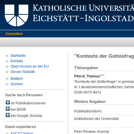
Anmelden
"Kontexte der Gottesfrag
Startseite
Kontakt
Open Access an der KU
Titelangaben
Server-Statistik
Pittrof, Thomas
:
Blättern
"Kontexte der Gottesfrage" in german
Suchen
In:
Literaturwissenschaftliches Jahrbu
ISSN 0075-997x
Suche nach Personen
Weitere Angaben
im Publikationsserver
bei BASE
Publikationsform:
bei Google Scholar
Institutionen der Universität:
Daten exportieren
Peer-Review-Journal:
ASCII Citation