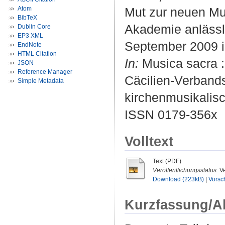
Atom
Mut zur neuen Mus
BibTeX
Akademie anlässl
Dublin Core
EP3 XML
September 2009 i
EndNote
HTML Citation
In:
Musica sacra : 
JSON
Reference Manager
Cäcilien-Verbands
Simple Metadata
kirchenmusikalisc
ISSN 0179-356x
Volltext
Text (PDF)
Veröffentlichungsstatus:
Ve
Download (223kB)
|
Vorsc
Kurzfassung/A