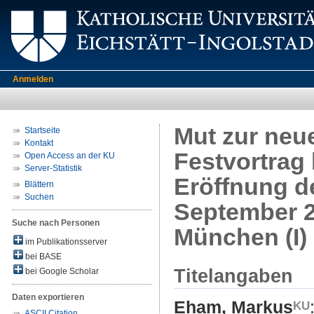
Anmelden
Mut zur neu
Startseite
Kontakt
Festvortrag 
Open Access an der KU
Server-Statistik
Eröffnung d
Blättern
Suchen
September 2
Suche nach Personen
München (I)
im Publikationsserver
bei BASE
Titelangaben
bei Google Scholar
Daten exportieren
Eham, Markus
ASCII Citation