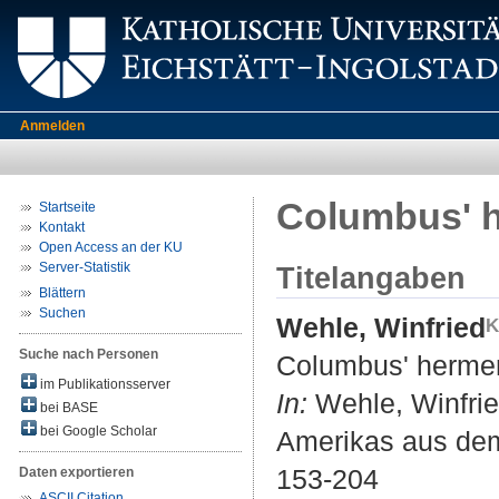
Anmelden
Columbus' 
Startseite
Kontakt
Open Access an der KU
Server-Statistik
Titelangaben
Blättern
Suchen
Wehle, Winfried
Suche nach Personen
Columbus' hermen
im Publikationsserver
In:
Wehle, Winfrie
bei BASE
bei Google Scholar
Amerikas aus dem 
153-204
Daten exportieren
ASCII Citation