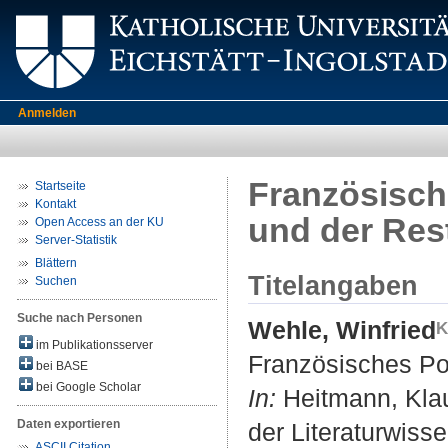
Anmelden
Französisch
Startseite
Kontakt
und der Res
Open Access an der KU
Server-Statistik
Blättern
Titelangaben
Suchen
Suche nach Personen
Wehle, Winfried
im Publikationsserver
Französisches Po
bei BASE
bei Google Scholar
In:
Heitmann, Klau
Daten exportieren
der Literaturwiss
ASCII Citation