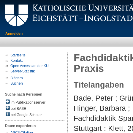
Anmelden
Fachdidaktik
Startseite
Kontakt
Praxis
Open Access an der KU
Server-Statistik
Blättern
Titelangaben
Suchen
Suche nach Personen
Bade, Peter
;
Grü
im Publikationsserver
Hinger, Barbara
;
bei BASE
bei Google Scholar
Fachdidaktik Spani
Daten exportieren
Stuttgart : Klett, 
ASCII Citation