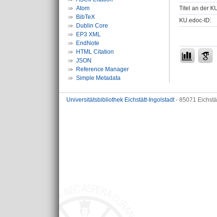
Titel an der K
Atom
BibTeX
KU.edoc-ID:
Dublin Core
EP3 XML
EndNote
HTML Citation
JSON
Reference Manager
Simple Metadata
Universitätsbibliothek Eichstätt-Ingolstadt
- 85071 Eichstä