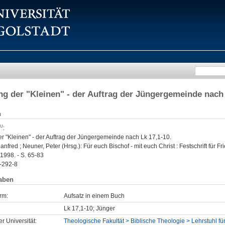
ng der "Kleinen" - der Auftrag der Jüngergemeinde nach 
n
:
er "Kleinen" - der Auftrag der Jüngergemeinde nach Lk 17,1-10.
anfred ; Neuner, Peter (Hrsg.): Für euch Bischof - mit euch Christ : Festschrift für F
 1998. - S. 65-83
-292-8
aben
rm:
Aufsatz in einem Buch
Lk 17,1-10; Jünger
er Universität:
Theologische Fakultät > Biblische Theologie > Lehrstuhl f