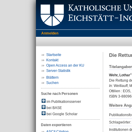
Anmelden
Die Rettu
Startseite
Kontakt
Open Access an der KU
Titelangabe
Server-Statistik
Wehr, Lothar
Blättern
Die Rettung d
Suchen
In:
Weitlauff, M
Ottilien : EOS,
Suche nach Personen
ISBN 3-88096
im Publikationsserver
Weitere Ang
bei BASE
bei Google Scholar
Publikationsfo
Schlagwörter:
Daten exportieren
Institutionen d
ASCII Citation