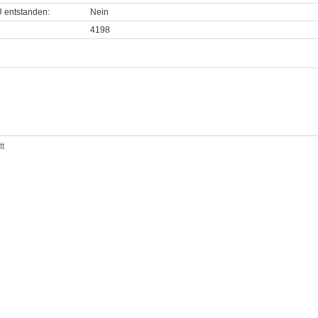
U entstanden:
Nein
4198
tt