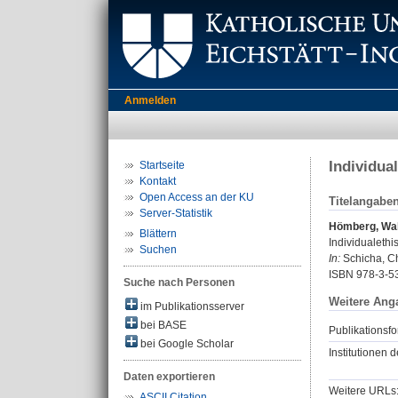
Anmelden
Individua
Startseite
Kontakt
Open Access an der KU
Titelangabe
Server-Statistik
Hömberg, Wal
Blättern
Individualethi
Suchen
In:
Schicha, Ch
ISBN 978-3-5
Suche nach Personen
Weitere Ang
im Publikationsserver
bei BASE
Publikationsfo
bei Google Scholar
Institutionen d
Daten exportieren
Weitere URLs
ASCII Citation