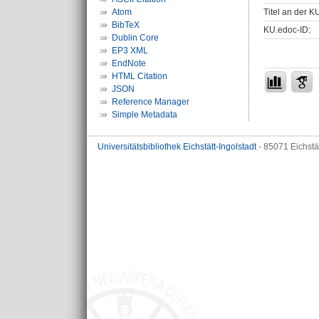
Titel an der K
Atom
BibTeX
KU.edoc-ID:
Dublin Core
EP3 XML
EndNote
HTML Citation
JSON
Reference Manager
Simple Metadata
Universitätsbibliothek Eichstätt-Ingolstadt
- 85071 Eichstä