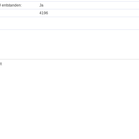
U entstanden:
Ja
4196
tt