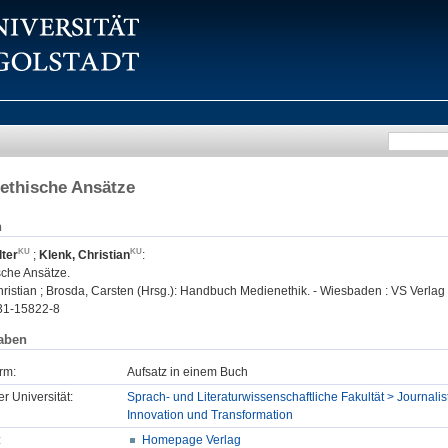
lethische Ansätze
n
ter
;
Klenk, Christian
:
sche Ansätze.
ristian ; Brosda, Carsten (Hrsg.): Handbuch Medienethik. - Wiesbaden : VS Verlag 
31-15822-8
aben
rm:
Aufsatz in einem Buch
er Universität:
Sprach- und Literaturwissenschaftliche Fakultät > Journalist
Innovation und Transformation
:
Homepage Verlag