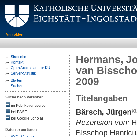
Anmelden
Hermans, Jo
Startseite
Kontakt
van Bisscho
Open Access an der KU
Server-Statistik
2009
Blättern
Suchen
Titelangaben
Suche nach Personen
im Publikationsserver
Bärsch, Jürgen
bei BASE
bei Google Scholar
Rezension von:
He
Daten exportieren
Bisschop Henricu
ASCII Citation