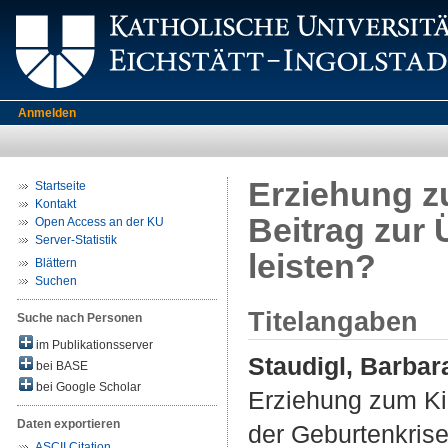
Anmelden
Erziehung z
Startseite
Kontakt
Beitrag zur
Open Access an der KU
Server-Statistik
leisten?
Blättern
Suchen
Titelangaben
Suche nach Personen
im Publikationsserver
Staudigl, Barbar
bei BASE
bei Google Scholar
Erziehung zum Ki
Daten exportieren
der Geburtenkrise
ASCII Citation