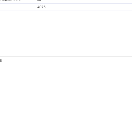
4075
tt