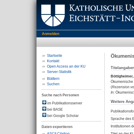
Anmelden
Ökumenisc
Startseite
Kontakt
Open Access an der KU
Titelangabe
Server-Statistik
Böttigheimer,
Blättern
Ökumenische U
Suchen
(
Rezension vo
In:
Ökumenische
Suche nach Personen
Weitere Ang
im Publikationsserver
bei BASE
Publikationsfo
bei Google Scholar
Sprache des E
Institutionen d
Daten exportieren
Titel an der K
ASCII Citation