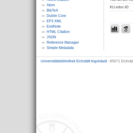
Atom
KU.edoc-ID:
BibTeX
Dublin Core
EP3 XML
EndNote
HTML Citation
JSON
Reference Manager
Simple Metadata
Universitätsbibliothek Eichstätt-Ingolstadt
- 85071 Eichstä