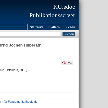
KU.edoc
Publikationsserver
Startseite
Blättern
Suchen
ernd Jochen Hilberath
fe. Ostfildern, 2010)
uhl für Fundamentaltheologie