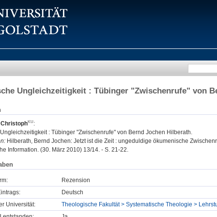
he Ungleichzeitigkeit : Tübinger "Zwischenrufe" von B
n
 Christoph
:
ngleichzeitigkeit : Tübinger "Zwischenrufe" von Bernd Jochen Hilberath.
n:
Hilberath, Bernd Jochen: Jetzt ist die Zeit : ungeduldige ökumenische Zwischenru
 Information. (30. März 2010) 13/14. - S. 21-22.
aben
rm:
Rezension
intrags:
Deutsch
er Universität:
Theologische Fakultät > Systematische Theologie > Lehrst
U entstanden:
Ja